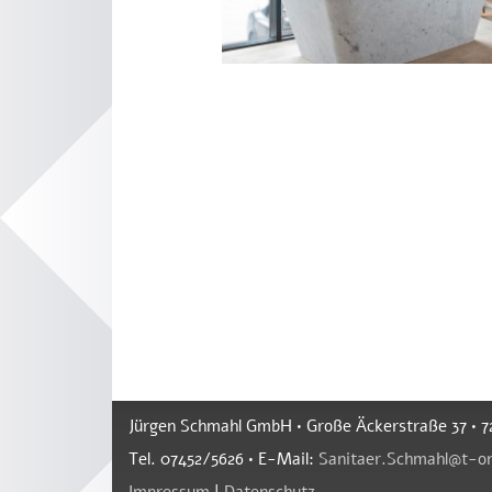
Jürgen Schmahl GmbH • Große Äckerstraße 37 •
Tel. 07452/5626 • E-Mail:
Sanitaer.Schmahl@t-on
Impressum
|
Datenschutz