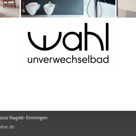
 72202 Nagold-Emmingen
line.de