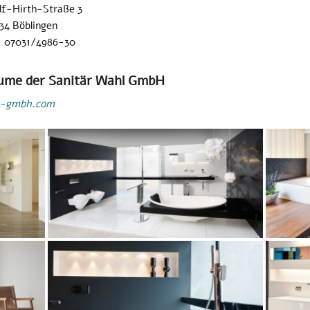
f-Hirth-Straße 3
34 Böblingen
. 07031/4986-30
äume der Sanitär Wahl GmbH
-gmbh.com